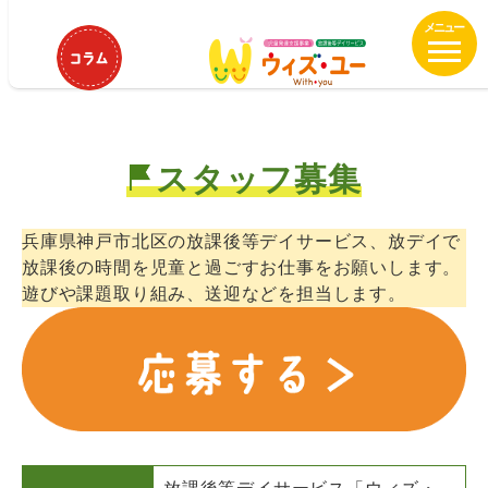
メ
ウィズ・ユー神戸谷上 保育士、児
イ
童指導員正社員募集！
ン
コ
ン
テ
スタッフ募集
ン
ツ
へ
兵庫県神戸市北区の放課後等デイサービス、放デイで
移
放課後の時間を児童と過ごすお仕事をお願いします。
動
遊びや課題取り組み、送迎などを担当します。