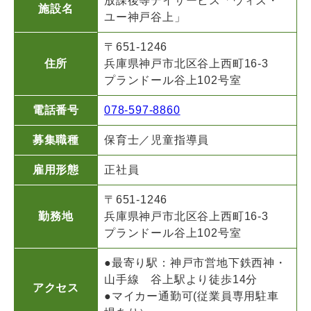
放課後等デイサービス「ウィズ・
施設名
ユー神戸谷上」
〒651-1246
住所
兵庫県神戸市北区谷上西町16-3
プランドール谷上102号室
電話番号
078-597-8860
募集職種
保育士／児童指導員
雇用形態
正社員
〒651-1246
勤務地
兵庫県神戸市北区谷上西町16-3
プランドール谷上102号室
●最寄り駅：神戸市営地下鉄西神・
山手線 谷上駅より徒歩14分
アクセス
●マイカー通勤可(従業員専用駐車