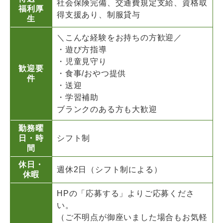
社会保険完備、交通費規定支給、資格取
福利厚
得支援あり、制服貸与
生
＼こんな経験をお持ちの方歓迎／
・遊び方指導
・児童見守り
歓迎要
・食事/おやつ提供
件
・送迎
・学習補助
ブランクのある方も大歓迎
勤務曜
日・時
シフト制
間
休日・
週休2日（シフト制による）
休暇
HPの「応募する」よりご応募くださ
い。
（ご不明点が御座いました場合もお気軽