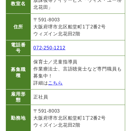
放課後等デイサービス「ウィズ・ユー堺
教室名
北花田」
〒591-8003
住所
大阪府堺市北区船堂町1丁2番2号
ウィズイン北花田2階
電話番
072-250-1212
号
保育士／児童指導員
作業療法士、言語聴覚士など専門職員も
募集職
種
募集中！
詳細は
こちら
雇用形
正社員
態
〒591-8003
勤務地
大阪府堺市北区船堂町1丁2番2号
ウィズイン北花田2階