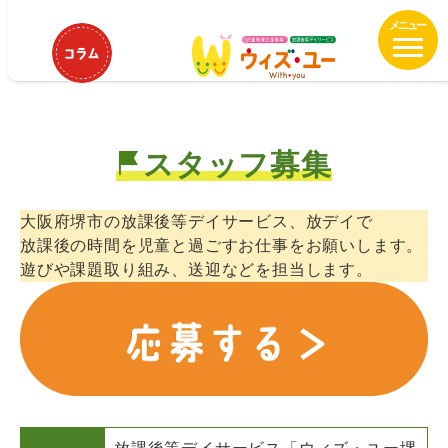
メ
ウィズ・ユー堺 北花田 保育士、児
イ
童指導員正社員募集中！
ン
コ
ン
テ
スタッフ募集
ン
ツ
へ
大阪府堺市の放課後等デイサービス、放デイで
移
放課後の時間を児童と過ごすお仕事をお願いします。
動
遊びや課題取り組み、送迎などを担当します。