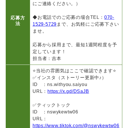
にご連絡ください。）
◆お電話でのご応募の場合TEL：
070-
応募方
法
1529-5729
まで、お気軽にご応募下さい
ませ。
応募から採用まで、最短1週間程度を予
定しています！
担当者：吉本
⭐当社の雰囲気はここで確認できます⭐
✅インスタ（ストーリー更新中♪）
ID ：ns.withyou.saiyou
URL：
https://x.gd/DSaJB
✅ティックトック
ID ：nswykewtw06
URL：
https://www.tiktok.com/@nswykewtw06