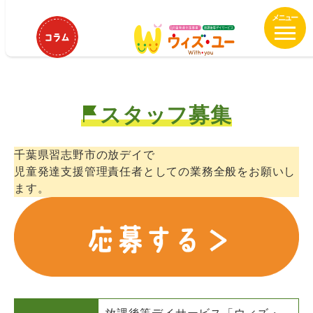
メ
ウィズ・ユー京成大久保 児童発達
イ
支援管理責任者募集中！
ン
コ
ン
テ
スタッフ募集
ン
ツ
へ
千葉県習志野市の放デイで
移
児童発達支援管理責任者としての業務全般をお願いし
動
ます。