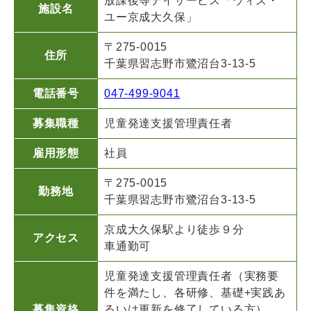
放課後等デイサービス「ウィズ・
施設名
ユー京成大久保」
〒275-0015
住所
千葉県習志野市鷺沼台3-13-5
電話番号
047-499-9041
募集職種
児童発達支援管理責任者
雇用形態
社員
〒275-0015
勤務地
千葉県習志野市鷺沼台3-13-5
京成大久保駅より徒歩９分
アクセス
車通勤可
児童発達支援管理責任者（実務要
件を満たし、各研修、基礎+実践あ
募集資格
るいは更新を修了している方）