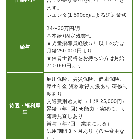
仕事内容
営で必要な業務を行っていただき
ます。
シエンタ(1,500cc)による送迎業務
24〜30万円/月
基本給+固定残業代
★児童指導員経験５年以上の方は
給与
月給250,000円より
★保育士資格をお持ちの方は月給
250,000円より
雇用保険、労災保険、健康保険、
厚生年金 資格取得支援あり 研修制
度あり
交通費別途支給（上限 25,000円）
待遇・福利厚
昇給（年1回) ★能力・実績により
生
随時見直しあり
賞与（年2回 業績による）
試用期間３ヶ月あり（条件変更な
し）