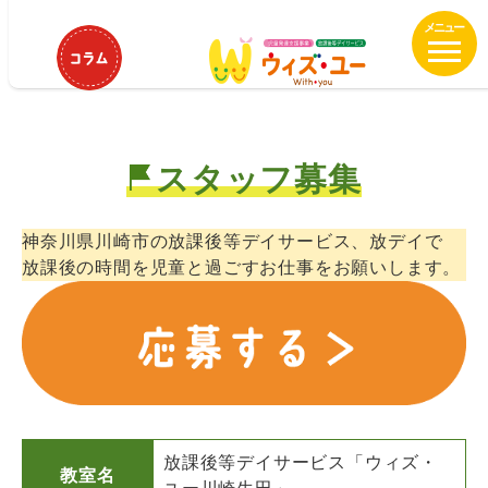
メ
ウィズ・ユー川崎生田 児童指導員
イ
正社員募集中！
ン
コ
ン
テ
スタッフ募集
ン
ツ
へ
神奈川県川崎市の放課後等デイサービス、放デイで
移
放課後の時間を児童と過ごすお仕事をお願いします。
動
放課後等デイサービス「ウィズ・
教室名