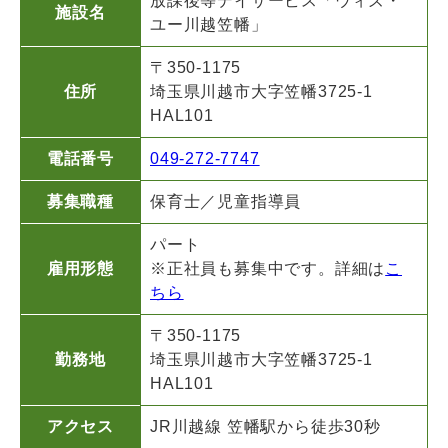
放課後等デイサービス「ウィズ・
施設名
ユー川越笠幡」
〒350-1175
住所
埼玉県川越市大字笠幡3725-1
HAL101
電話番号
049-272-7747
募集職種
保育士／児童指導員
パート
雇用形態
※正社員も募集中です。詳細は
こ
ちら
〒350-1175
勤務地
埼玉県川越市大字笠幡3725-1
HAL101
アクセス
JR川越線 笠幡駅から徒歩30秒