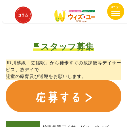
メ
ウィズ・ユー川越笠幡 保育士/児童
イ
指導員パート募集中！
ン
コ
ン
テ
スタッフ募集
ン
ツ
へ
JR川越線「笠幡駅」から徒歩すぐの放課後等デイサー
移
ビス、放デイで
動
児童の療育及び送迎をお願いします。