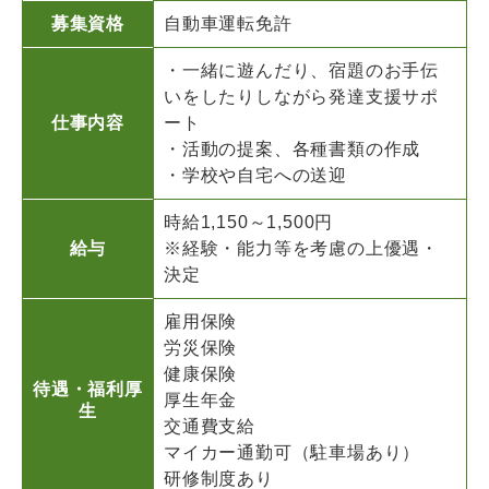
募集資格
自動車運転免許
・一緒に遊んだり、宿題のお手伝
いをしたりしながら発達支援サポ
仕事内容
ート
・活動の提案、各種書類の作成
・学校や自宅への送迎
時給1,150～1,500円
給与
※経験・能力等を考慮の上優遇・
決定
雇用保険
労災保険
健康保険
待遇・福利厚
厚生年金
生
交通費支給
マイカー通勤可（駐車場あり）
研修制度あり