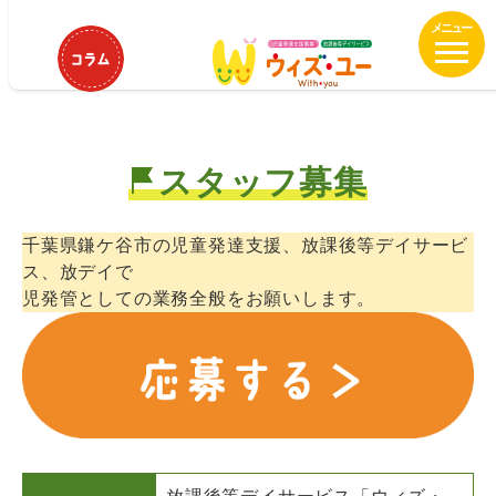
メ
ウィズ・ユー鎌ヶ谷 児童発達支援
イ
管理責任者募集！
ン
コ
ン
テ
スタッフ募集
ン
ツ
へ
千葉県鎌ケ谷市の児童発達支援、放課後等デイサービ
移
ス、放デイで
動
児発管としての業務全般をお願いします。