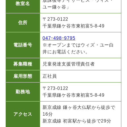
放課後等デイサービス「ウィズ・
教室名
ユー鎌ヶ谷」
〒273-0122
住所
千葉県鎌ケ谷市東初富5-8-49
047ｰ498ｰ9795
電話番号
※オープンまではウィズ・ユー白
井にお電話ください。
募集職種
児童発達支援管理責任者
雇用形態
正社員
〒273-0122
勤務地
千葉県鎌ケ谷市東初富5-8-49
新京成線 鎌ヶ谷大仏駅から徒歩で
アクセス
16分
新京成線 初富駅から徒歩で29分