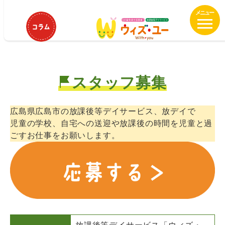
メ
ウィズ・ユー広島 運転手、その他
イ
福祉職員募集！
ン
コ
ン
テ
スタッフ募集
ン
ツ
へ
広島県広島市の放課後等デイサービス、放デイで
移
児童の学校、自宅への送迎や放課後の時間を児童と過
動
ごすお仕事をお願いします。