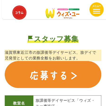
メ
ウィズ・ユー東近江 児童発達支援
イ
管理責任者募集！
ン
コ
ン
テ
スタッフ募集
ン
ツ
へ
滋賀県東近江市の放課後等デイサービス、放デイで
移
児発管としての業務全般をお願いします。
動
放課後等デイサービス「ウィズ・
教室名