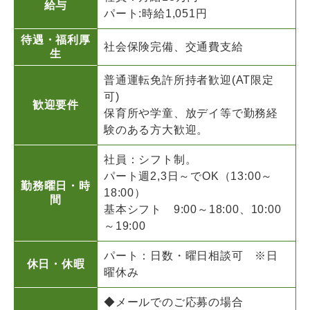
給与
パート:時給1,051円
待遇・福利厚
社会保険完備、交通費支給
生
普通運転免許所持者歓迎(AT限定
可)
歓迎要件
保育所や学童、放デイ等で勤務経
験のある方大歓迎。
社員：シフト制。
パート週2,3日～でOK（13:00～
勤務曜日・時
18:00）
間
基本シフト 9:00～18:00、10:00
～19:00
パート：日数・曜日相談可 ※日
休日・休暇
曜休み
◆メールでのご応募の場合