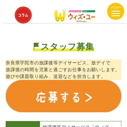
メ
ウィズ・ユー榛原 保育士、児童指
イ
導員募集中
ン
コ
ン
テ
スタッフ募集
ン
ツ
へ
奈良県宇陀市の放課後等デイサービス、放デイで
移
放課後の時間を児童と過ごすお仕事をお願いします。
動
遊びや課題取り組み、送迎などを担当します。