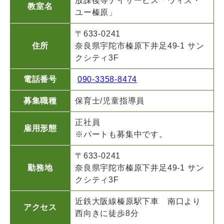
放課後等デイサービス「ウィズ・
教室名
ユー
榛原」
〒633-0241
住所
奈良県宇陀市榛原下井足49-1 サン
クシティ3F
電話番号
090-3358-8474
募集職種
保育士/児童指導員
正社員
雇用形態
※パートも募集中です。
〒633-0241
勤務地
奈良県宇陀市榛原下井足49-1 サン
クシティ3F
近鉄大阪線榛原駅下車 南口より
アクセス
西向きに徒歩8分