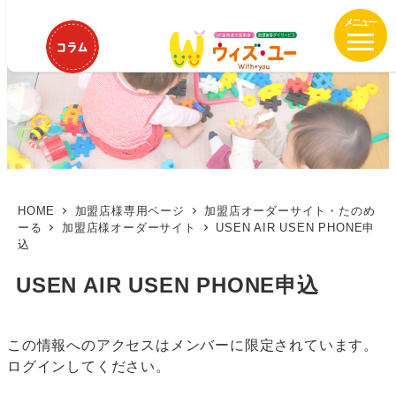
メ
イ
ン
コ
ン
テ
ン
ツ
へ
移
HOME
加盟店様専用ページ
加盟店オーダーサイト・たのめ
ーる
加盟店様オーダーサイト
USEN AIR USEN PHONE申
動
込
USEN AIR USEN PHONE申込
この情報へのアクセスはメンバーに限定されています。
ログインしてください。