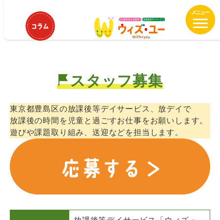
メ
ウィズ・ユー雑司が谷 保育士、児
イ
童指導員募集中！
ン
コ
ン
テ
スタッフ募集
ン
ツ
へ
東京都豊島区の放課後等デイサービス、放デイで
移
放課後の時間を児童と過ごすお仕事をお願いします。
動
遊びや課題取り組み、送迎などを担当します。