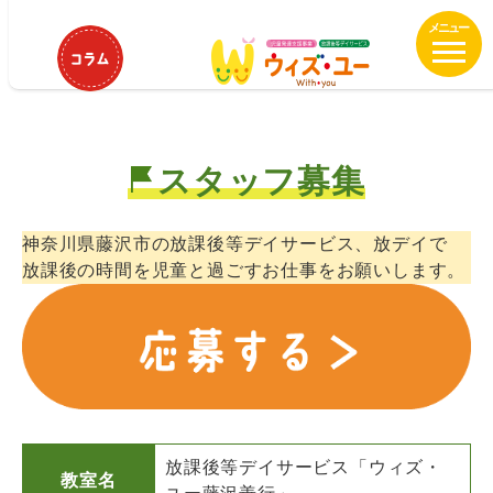
メ
ウィズ・ユー藤沢善行 保育士、児
イ
童指導員パート募集中！
ン
コ
ン
テ
スタッフ募集
ン
ツ
へ
神奈川県藤沢市の放課後等デイサービス、放デイで
移
放課後の時間を児童と過ごすお仕事をお願いします。
動
放課後等デイサービス「ウィズ・
教室名