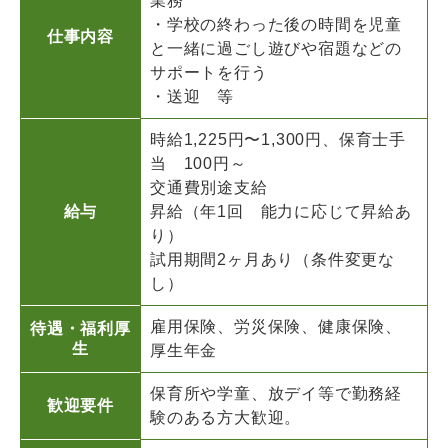
業務
・学校の終わった後の時間を児童
仕事内容
と一緒に過ごし遊びや宿題などの
サポートを行う
・送迎 等
時給1,225円〜1,300円、保育士手
当 100円～
交通費別途支給
給与
昇給（年1回 能力に応じて昇給あ
り）
試用期間2ヶ月あり（条件変更な
し）
雇用保険、労災保険、健康保険、
待遇・福利厚
生
厚生年金
保育所や学童、放デイ等で勤務経
歓迎要件
験のある方大歓迎。