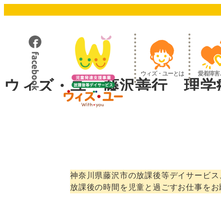
メ
イ
ン
コ
ン
テ
ウィズ・ユーとは
愛着障害
ン
ウィズ・ユー藤沢善行 理学
ツ
へ
移
動
神奈川県藤沢市の放課後等デイサービス
放課後の時間を児童と過ごすお仕事をお