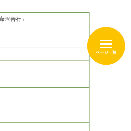
藤沢善行」