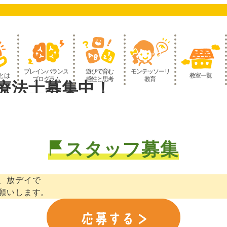
ブレインバランス
遊びで育む
モンテッソーリ
とは
教室一覧
プログラム
感性と思考
教育
療法士募集中！
スタッフ募集
、放デイで
願いします。