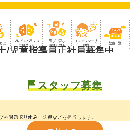
ブレインバランス
遊びで育む
モンテッソーリ
とは
教室一覧
プログラム
感性と思考
教育
士/児童指導員正社員募集中
スタッフ募集
びや課題取り組み、送迎などを担当します。