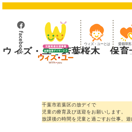
メ
イ
ン
コ
ン
テ
ウィズ・ユーとは
愛着障害
ン
ウィズ・ユー若葉桜木 保育
ツ
へ
移
動
千葉市若葉区の放デイで
児童の療育及び送迎をお願いします。
放課後の時間を児童と過ごすお仕事。遊