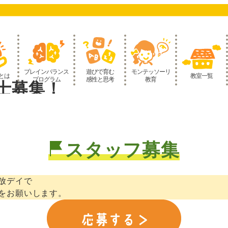
ブレインバランス
遊びで育む
モンテッソーリ
とは
教室一覧
プログラム
感性と思考
教育
士募集！
スタッフ募集
放デイで
をお願いします。