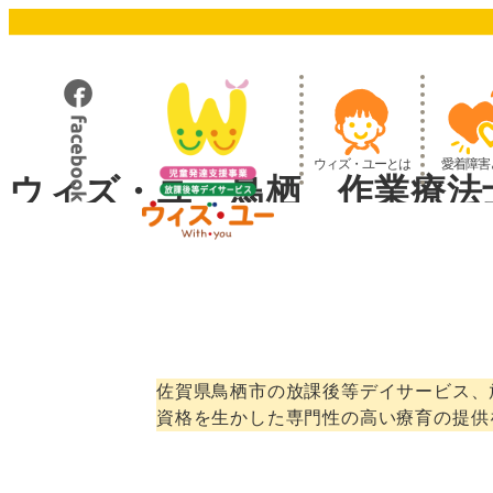
メ
イ
ン
コ
ン
テ
ウィズ・ユーとは
愛着障害
ン
ウィズ・ユー鳥栖 作業療法
ツ
へ
移
動
佐賀県鳥栖市の放課後等デイサービス、
資格を生かした専門性の高い療育の提供