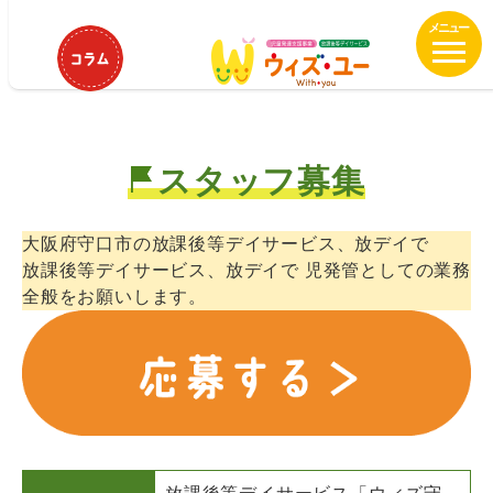
メ
ウィズ守口滝井 児童発達支援管理
イ
責任者正社員募集中
ン
コ
ン
テ
スタッフ募集
ン
ツ
へ
大阪府守口市の放課後等デイサービス、放デイで
移
放課後等デイサービス、放デイで 児発管としての業務
動
全般をお願いします。