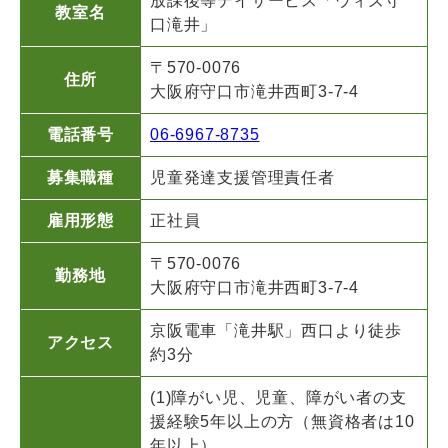
放課後等デイサービス「ウィズ守
教室名
口滝井」
〒570-0076
住所
大阪府守口市滝井西町3-7-4
電話番号
06-6967-8735
募集職種
児童発達支援管理責任者
雇用形態
正社員
〒570-0076
勤務地
大阪府守口市滝井西町3-7-4
京阪電車「滝井駅」西口より徒歩
アクセス
約3分
(1)障がい児、児童、障がい者の支
援経験5年以上の方（無資格者は10
年以上）