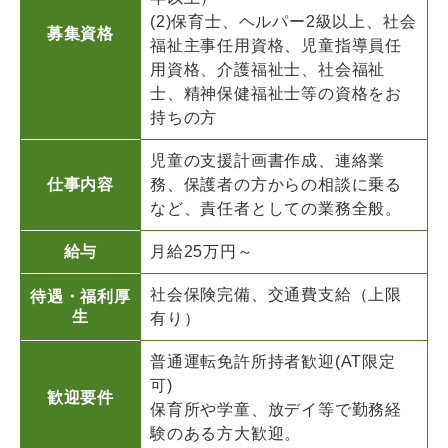
(2)保育士、ヘルパー2級以上、社会
募集資格
福祉主事任用資格、児童指導員任
用資格、介護福祉士、社会福祉
士、精神保健福祉士等の資格をお
持ちの方
児童の支援計画書作成、連絡業
仕事内容
務、保護者の方からの相談に乗る
など、責任者としての業務全般。
給与
月給25万円～
社会保険完備、交通費支給（上限
待遇・福利厚
生
有り）
普通運転免許所持者歓迎(AT限定
可)
歓迎要件
保育所や学童、放デイ等で勤務経
験のある方大歓迎。