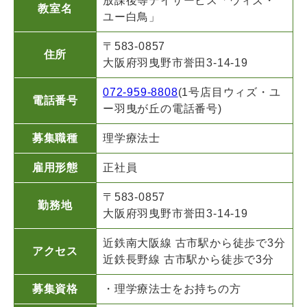
放課後等デイサービス「ウィズ・
教室名
ユー白鳥」
〒583-0857
住所
大阪府羽曳野市誉田3-14-19
072-959-8808
(1号店目ウィズ・ユ
電話番号
ー羽曳が丘の電話番号)
募集職種
理学療法士
雇用形態
正社員
〒583-0857
勤務地
大阪府羽曳野市誉田3-14-19
近鉄南大阪線 古市駅から徒歩で3分
アクセス
近鉄長野線 古市駅から徒歩で3分
募集資格
・理学療法士をお持ちの方