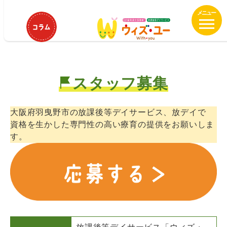
メ
ウィズ・ユー白鳥 理学療法士募
イ
集！
ン
コ
ン
テ
スタッフ募集
ン
ツ
へ
大阪府羽曳野市の放課後等デイサービス、放デイで
移
資格を生かした専門性の高い療育の提供をお願いしま
動
す。