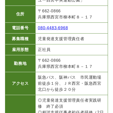
ユー西宮中央運動公園」
〒662-0866
住所
兵庫県西宮市柳本町８－１７
電話番号
080-4483-6968
募集職種
児童発達支援管理責任者
雇用形態
正社員
〒662-0866
勤務地
兵庫県西宮市柳本町８－１７
阪急バス、阪神バス 市民運動場
アクセス
前徒歩１分、ＪＲ西宮・阪急西宮
北口から徒歩２０分
◎児童発達支援管理責任者実践研
修 終了必須
◎相談支援従事者初任者研修（2日