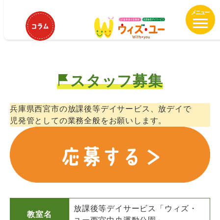
メ
ウィズ・ユー西宮中央運動公園 児
イ
童発達支援管理責任者募集！
ン
コ
ン
テ
スタッフ募集
ン
ツ
へ
兵庫県西宮市の放課後等デイサービス、放デイで
移
児発管としての業務全般をお願いします。
動
放課後等デイサービス「ウィズ・
教室名