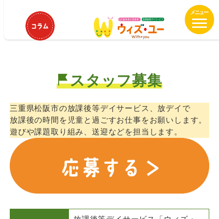
メ
ウィズ・ユー松阪駅部田教室 保育
イ
士、児童指導員募集中！
ン
コ
ン
テ
スタッフ募集
ン
ツ
へ
三重県松阪市の放課後等デイサービス、放デイで
移
放課後の時間を児童と過ごすお仕事をお願いします。
動
遊びや課題取り組み、送迎などを担当します。