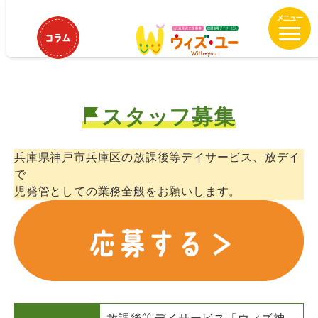
メ
ウィズ神戸 児童発達支援管理責任
イ
者募集中
ン
コ
ン
テ
スタッフ募集
ン
ツ
へ
兵庫県神戸市兵庫区の放課後等デイサービス、放デイ
移
で
動
児発管としての業務全般をお願いします。