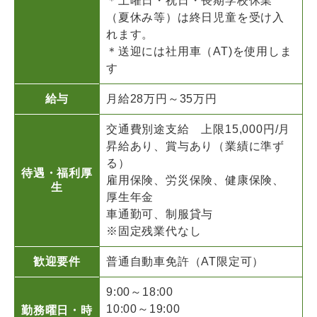
＊土曜日・祝日・長期学校休業
（夏休み等）は終日児童を受け入
れます。
＊送迎には社用車（AT)を使用しま
す
給与
月給28万円～35万円
交通費別途支給 上限15,000円/月
昇給あり、賞与あり（業績に準ず
る）
待遇・福利厚
雇用保険、労災保険、健康保険、
生
厚生年金
車通勤可、制服貸与
※固定残業代なし
歓迎要件
普通自動車免許（AT限定可）
9:00～18:00
10:00～19:00
勤務曜日・時