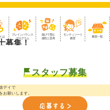
ブレインバランス
遊びで育む
モンテッソーリ
とは
教室一覧
プログラム
感性と思考
教育
士募集！
スタッフ募集
放デイで
をお願いします。