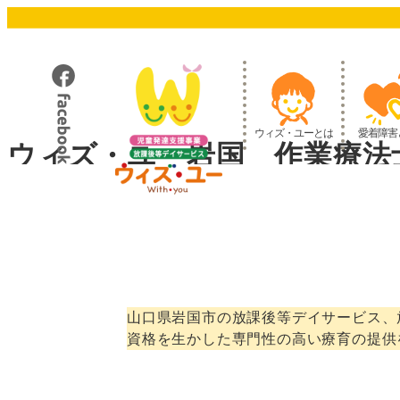
メ
イ
ン
コ
ン
テ
ウィズ・ユーとは
愛着障害
ン
ウィズ・ユー岩国 作業療法
ツ
へ
移
動
山口県岩国市の放課後等デイサービス、
資格を生かした専門性の高い療育の提供