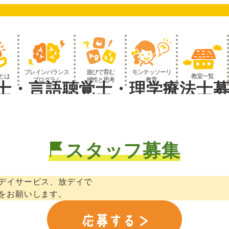
ブレインバランス
遊びで育む
モンテッソーリ
とは
教室一覧
プログラム
感性と思考
教育
士・言語聴覚士・理学療法士
スタッフ募集
デイサービス、放デイで
をお願いします。