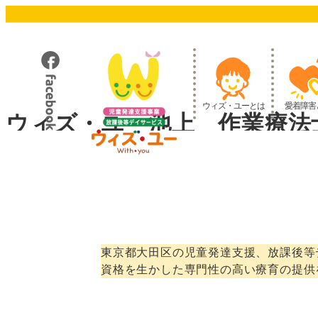
メ
イ
ン
コ
ン
テ
ウィズ・ユーとは
愛着障害
ン
ウィズ・ユー池上 作業療法
ツ
へ
移
動
東京都大田区の児童発達支援、放課後等
資格を生かした専門性の高い療育の提供