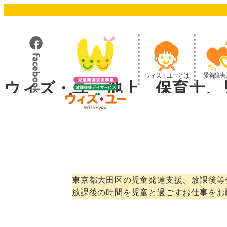
メ
イ
ン
コ
ン
テ
ウィズ・ユーとは
愛着障害
ン
ウィズ・ユー池上 保育士、
ツ
へ
移
動
東京都大田区の児童発達支援、放課後等
放課後の時間を児童と過ごすお仕事をお