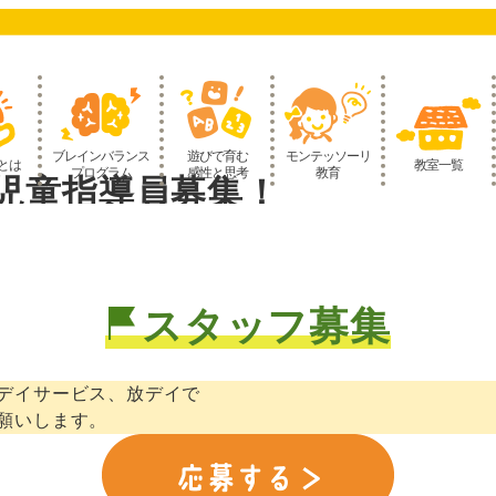
ブレインバランス
遊びで育む
モンテッソーリ
とは
教室一覧
プログラム
感性と思考
教育
児童指導員募集！
スタッフ募集
デイサービス、放デイで
願いします。