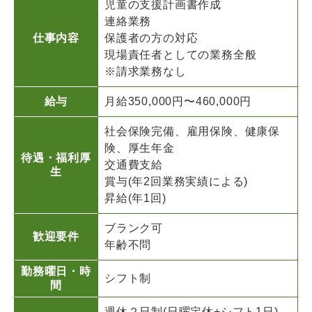
児童の支援計画書作成
連絡業務
仕事内容
保護者の方の対応
現場責任者としての業務全般
※請求業務なし
給与
月給350,000円〜460,000円
社会保険完備、雇用保険、健康保
険、厚生年金
待遇・福利厚
交通費支給
生
賞与(年2回業務実績による)
昇給(年1回)
ブランク可
歓迎要件
年齢不問
勤務曜日・時
シフト制
間
週休２日制(日曜定休+シフト1日)