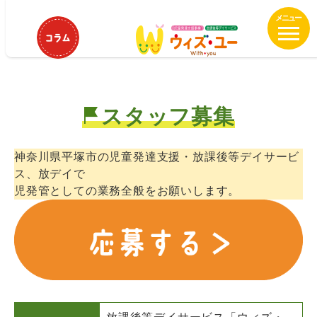
メ
ウィズ・ユー平塚駅南口 児童発達
イ
支援管理責任者募集！
ン
コ
ン
テ
スタッフ募集
ン
ツ
へ
神奈川県平塚市の児童発達支援・放課後等デイサービ
移
ス、放デイで
動
児発管としての業務全般をお願いします。