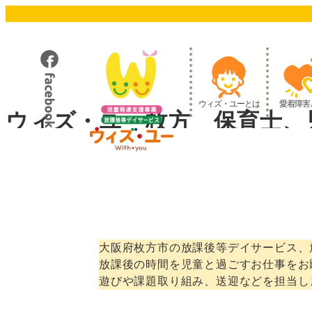
メ
イ
ン
コ
ン
テ
ウィズ・ユーとは
愛着障害
ン
ウィズ・ユー枚方 保育士、
ツ
へ
移
動
大阪府枚方市の放課後等デイサービス、
放課後の時間を児童と過ごすお仕事をお
遊びや課題取り組み、送迎などを担当し