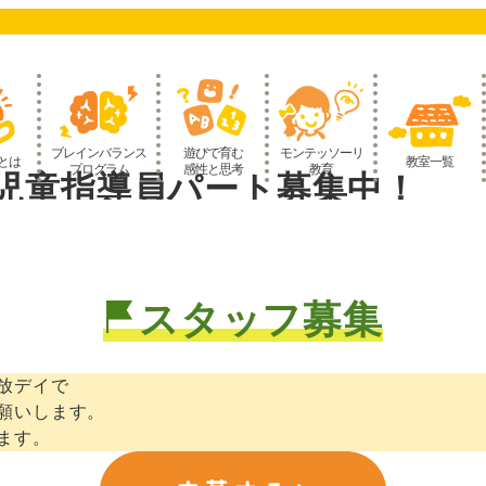
ブレインバランス
遊びで育む
モンテッソーリ
とは
教室一覧
プログラム
感性と思考
教育
児童指導員パート募集中！
スタッフ募集
放デイで
願いします。
ます。