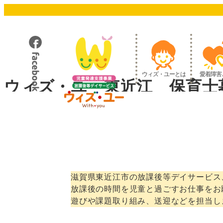
メ
イ
ン
コ
ン
テ
ウィズ・ユーとは
愛着障害
ン
ウィズ・ユー東近江 保育士
ツ
へ
移
動
滋賀県東近江市の放課後等デイサービス
放課後の時間を児童と過ごすお仕事をお
遊びや課題取り組み、送迎などを担当し