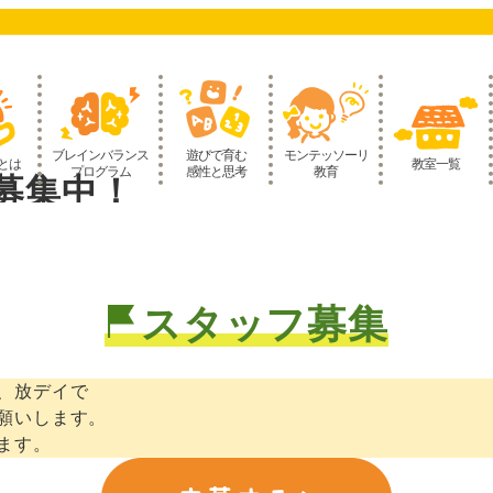
ブレインバランス
遊びで育む
モンテッソーリ
とは
教室一覧
プログラム
感性と思考
教育
募集中！
スタッフ募集
、放デイで
願いします。
ます。