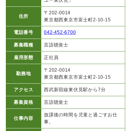
ユー東伏見」
〒202-0014
住所
東京都西東京市富士町2-10-15
電話番号
042-452-6700
募集職種
言語聴覚士
雇用形態
正社員
〒202-0014
勤務地
東京都西東京市富士町2-10-15
アクセス
西武新宿線東伏見駅から7分
募集資格
言語聴覚士
放課後の時間を児童と過ごすお仕
仕事内容
事。