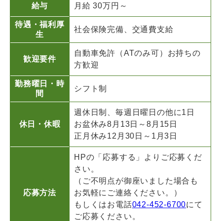
給与
月給 30万円～
待遇・福利厚
社会保険完備、交通費支給
生
自動車免許（ATのみ可）お持ちの
歓迎要件
方歓迎
勤務曜日・時
シフト制
間
週休日制、毎週日曜日の他に1日
休日・休暇
お盆休み8月13日～8月15日
正月休み12月30日～1月3日
HPの「応募する」よりご応募くだ
さい。
（ご不明点が御座いました場合も
応募方法
お気軽にご連絡ください。）
もしくはお電話
042-452-6700
にて
ご応募ください。