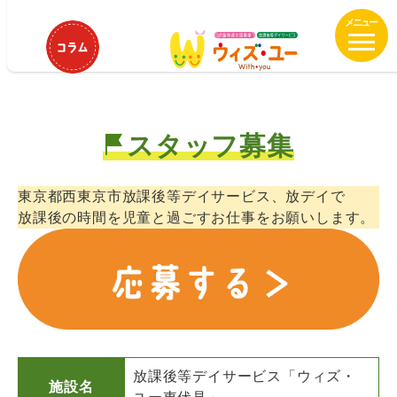
メ
ウィズ・ユー東伏見 言語聴覚士募
イ
集！
ン
コ
ン
テ
スタッフ募集
ン
ツ
へ
東京都西東京市放課後等デイサービス、放デイで
移
放課後の時間を児童と過ごすお仕事をお願いします。
動
放課後等デイサービス「ウィズ・
施設名