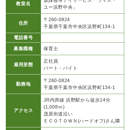
放課後等デイサービス「ウィズ・
教室名
ユー浜野中央」
〒260-0824
住所
千葉県千葉市中央区浜野町134-1
電話番号
募集職種
保育士
正社員
雇用形態
パート・バイト
〒260-0824
勤務地
千葉県千葉市中央区浜野町134-1
JR内房線 浜野駅から徒歩14分
(1,008ｍ)
アクセス
茂原街道沿い
ＥＣＯＴＯＷＮ(ハードオフ)さん隣