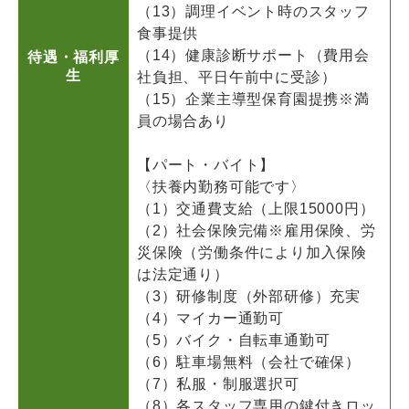
（13）調理イベント時のスタッフ
食事提供
（14）健康診断サポート（費用会
待遇・福利厚
生
社負担、平日午前中に受診）
（15）企業主導型保育園提携※満
員の場合あり
【パート・バイト】
〈扶養内勤務可能です〉
（1）交通費支給（上限15000円）
（2）社会保険完備※雇用保険、労
災保険（労働条件により加入保険
は法定通り）
（3）研修制度（外部研修）充実
（4）マイカー通勤可
（5）バイク・自転車通勤可
（6）駐車場無料（会社で確保）
（7）私服・制服選択可
（8）各スタッフ専用の鍵付きロッ