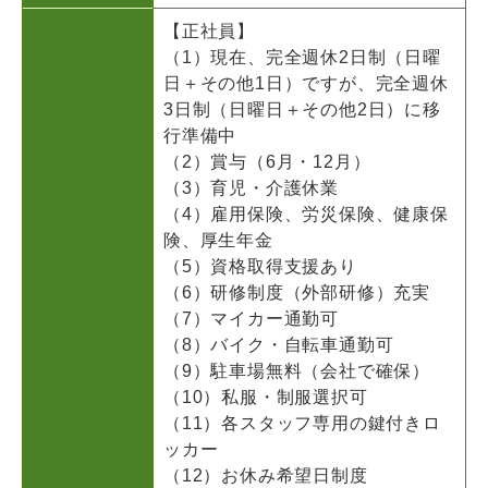
【正社員】
（1）現在、完全週休2日制（日曜
日＋その他1日）ですが、完全週休
3日制（日曜日＋その他2日）に移
行準備中
（2）賞与（6月・12月）
（3）育児・介護休業
（4）雇用保険、労災保険、健康保
険、厚生年金
（5）資格取得支援あり
（6）研修制度（外部研修）充実
（7）マイカー通勤可
（8）バイク・自転車通勤可
（9）駐車場無料（会社で確保）
（10）私服・制服選択可
（11）各スタッフ専用の鍵付きロ
ッカー
（12）お休み希望日制度