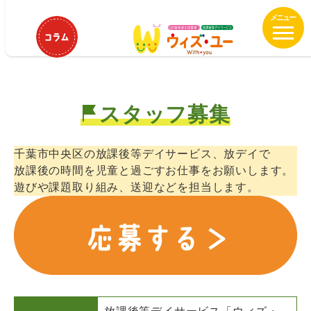
メ
ウィズ・ユー浜野中央 保育士募集
イ
中！
ン
コ
ン
テ
スタッフ募集
ン
ツ
へ
千葉市中央区の放課後等デイサービス、放デイで
移
放課後の時間を児童と過ごすお仕事をお願いします。
動
遊びや課題取り組み、送迎などを担当します。