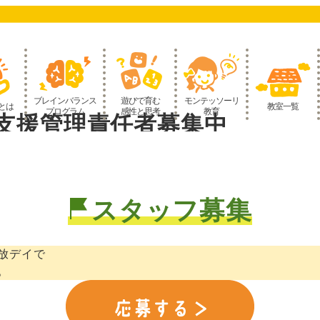
ブレインバランス
遊びで育む
モンテッソーリ
とは
教室一覧
プログラム
感性と思考
教育
支援管理責任者募集中
スタッフ募集
放デイで
。