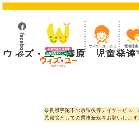
メ
イ
ン
コ
ン
テ
ウィズ・ユーとは
愛着障害
ン
ウィズ・ユー榛原 児童発達
ツ
へ
移
動
奈良県宇陀市の放課後等デイサービス、
児発管としての業務全般をお願いします