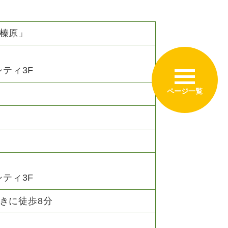
榛原」
シティ3F
シティ3F
きに徒歩8分