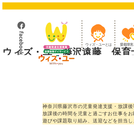
メ
イ
ン
コ
ン
テ
ウィズ・ユーとは
愛着障害
ン
ウィズ・ユー藤沢遠藤 保育
ツ
へ
移
動
神奈川県藤沢市の児童発達支援・放課後
放課後の時間を児童と過ごすお仕事をお
遊びや課題取り組み、送迎などを担当し