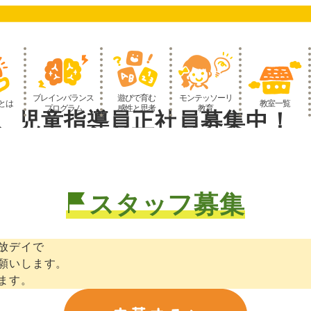
ブレインバランス
遊びで育む
モンテッソーリ
とは
教室一覧
プログラム
感性と思考
教育
、児童指導員正社員募集中！
スタッフ募集
放デイで
願いします。
ます。