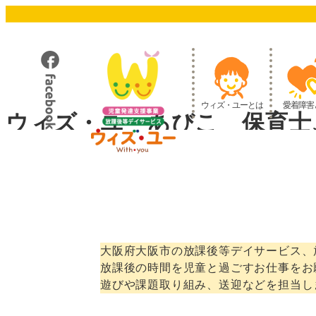
メ
イ
ン
コ
ン
テ
ウィズ・ユーとは
愛着障害
ン
ウィズ・ユーあびこ 保育士
ツ
へ
移
動
大阪府大阪市の放課後等デイサービス、
放課後の時間を児童と過ごすお仕事をお
遊びや課題取り組み、送迎などを担当し