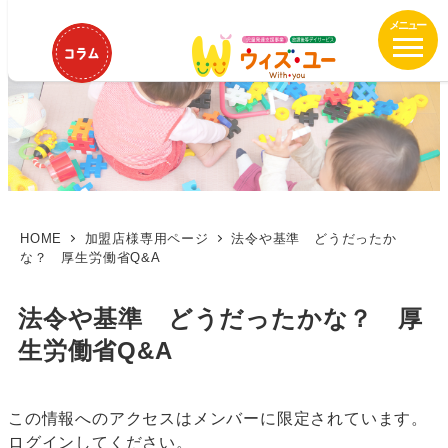
メ
イ
ン
コ
ン
テ
ン
ツ
へ
移
HOME
加盟店様専用ページ
法令や基準 どうだったか
な？ 厚生労働省Q&A
動
法令や基準 どうだったかな？ 厚
生労働省Q&A
この情報へのアクセスはメンバーに限定されています。
ログインしてください。